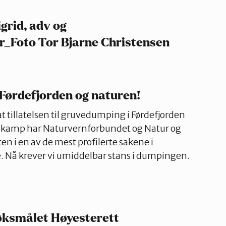
grid, adv og
r_Foto Tor Bjarne Christensen
 Førdefjorden og naturen!
 at tillatelsen til gruvedumping i Førdefjorden
års kamp har Naturvernforbundet og Natur og
 i en av de mest profilerte sakene i
e. Nå krever vi umiddelbar stans i dumpingen.
søksmålet Høyesterett