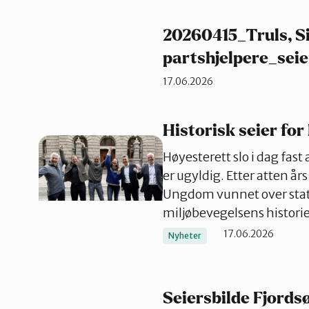
20260415_Truls, Si
partshjelpere_seie
17.06.2026
Historisk seier for
Høyesterett slo i dag fast
er ugyldig. Etter atten 
Ungdom vunnet over staten
miljøbevegelsens histori
17.06.2026
Nyheter
Seiersbilde Fjord