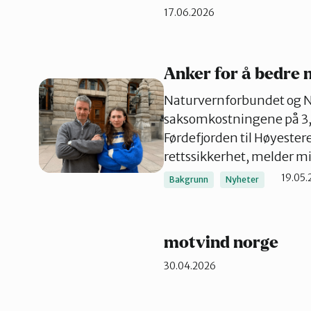
17.06.2026
Anker for å bedre 
Naturvernforbundet og 
saksomkostningene på 3,7
Førdefjorden til Høyestere
rettssikkerhet, melder m
19.05
Bakgrunn
Nyheter
motvind norge
30.04.2026