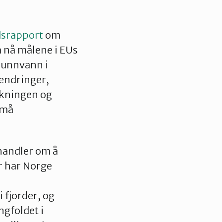
dsrapport
om
å nå målene i EUs
runnvann i
lendringer,
lkningen og
 må
handler om å
r har Norge
 fjorder, og
gfoldet i