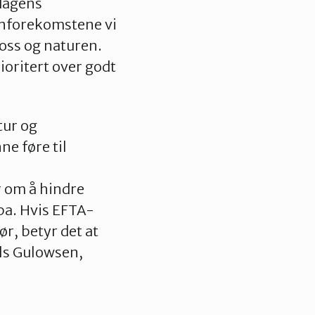
 dagens
annforekomstene vi
 oss og naturen.
ioritert over godt
tur og
ne føre til
r om å hindre
opa. Hvis EFTA-
r, betyr det at
uls Gulowsen,