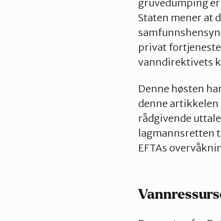
gruvedumping er 
Staten mener at d
samfunnshensyn. 
privat fortjeneste
vanndirektivets k
Denne høsten har
denne artikkelen 
rådgivende uttalel
lagmannsretten til
EFTAs overvåkni
Vannressurse