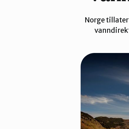
Norge tillater
Tidslinje
vanndirekti