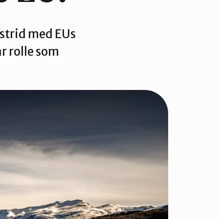
i strid med EUs
år rolle som