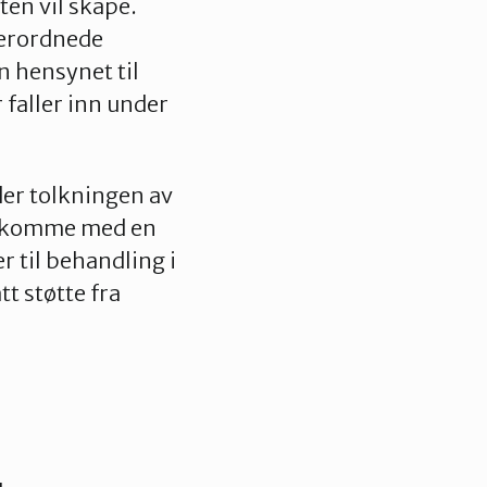
en vil skape.
verordnede
 hensynet til
 faller inn under
der tolkningen av
il komme med en
r til behandling i
t støtte fra