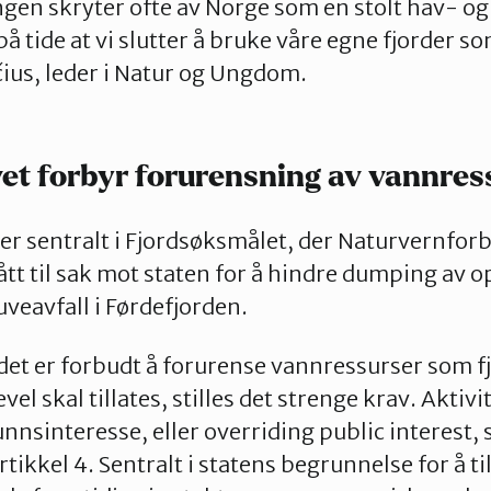
ngen skryter ofte av Norge som en stolt hav- o
 på tide at vi slutter å bruke våre egne fjorder s
čius, leder i Natur og Ungdom.
et forbyr forurensning av vannres
er sentralt i Fjordsøksmålet, der Naturvernfor
t til sak mot staten for å hindre dumping av op
uveavfall i Førdefjorden.
t det er forbudt å forurense vannressurser som f
kevel skal tillates, stilles det strenge krav. Akti
nsinteresse, eller overriding public interest, s
tikkel 4. Sentralt i statens begrunnelse for å ti