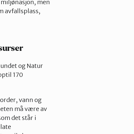
g miljønasjon, men
om avfallsplass,
surser
bundet og Natur
ptil 170
jorder, vann og
viteten må være av
om det står i
llate