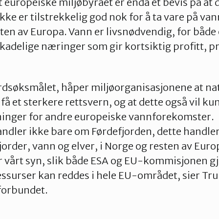
 europeiske miljøbyrået er enda et bevis på at
kke er tilstrekkelig god nok for å ta vare på v
sten av Europa. Vann er livsnødvendig, for både
skadelige næringer som gir kortsiktig profitt, pr
ordsøksmålet, håper miljøorganisasjonene at na
få et sterkere rettsvern, og at dette også vil kun
kninger for andre europeiske vannforekomster.
ndler ikke bare om Førdefjorden, dette handle
jorder, vann og elver, i Norge og resten av Eur
 vårt syn, slik både ESA og EU-kommisjonen gjø
essurser kan reddes i hele EU-området, sier Tr
forbundet.