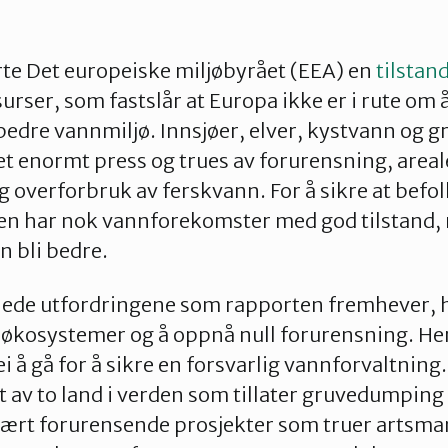
rte Det europeiske miljøbyrået (EEA) en
tilstan
rser, som fastslår at Europa ikke er i rute om 
edre vannmiljø. Innsjøer, elver, kystvann og g
t enormt press og trues av forurensning, area
 overforbruk av ferskvann. For å sikre at befo
den har nok vannforekomster med god tilstand,
 bli bedre.
nede utfordringene som rapporten fremhever, 
 økosystemer og å oppnå null forurensning. He
ei å gå for å sikre en forsvarlig vannforvaltning.
 av to land i verden som tillater gruvedumping i
vært forurensende prosjekter som truer artsman