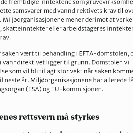
de fremtidige inntektene som gruvevirksomhet
ette samsvarer med vanndirektivets krav til o
Miljøorganisasjonene mener derimot at verken
, skatteinntekter eller arbeidstageres inntekter
rav.
 saken vært til behandling i EFTA-domstolen, 
i vanndirektivet ligger til grunn. Domstolen v
se som vil bli tillagt stor vekt når saken komme
 neste år. Miljøorganisasjonene har allerede fåt
ngsorgan (ESA) og EU-kommisjonen.
nes rettsvern må styrkes