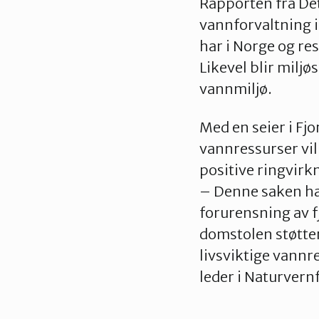
Rapporten fra Det
vannforvaltning i
har i Norge og re
Likevel blir miljø
vannmiljø.
Med en seier i Fj
vannressurser vil 
positive ringvir
– Denne saken ha
forurensning av f
domstolen støtter
livsviktige vannr
leder i Naturvern