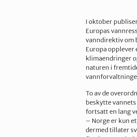
I oktober publise
Europas vannressu
vanndirektiv om b
Europa opplever e
klimaendringer og
naturen i fremti
vannforvaltningen
To av de overord
beskytte vannets
fortsatt en lang v
– Norge er kun ett
dermed tillater s