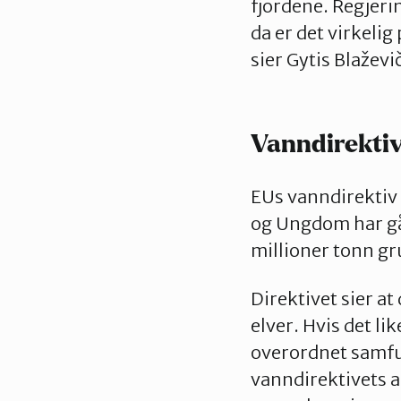
fjordene. Regjeri
da er det virkelig
sier Gytis Blaževi
Vanndirektiv
EUs vanndirektiv 
og Ungdom har gåt
millioner tonn gr
Direktivet sier a
elver. Hvis det li
overordnet samfun
vanndirektivets ar