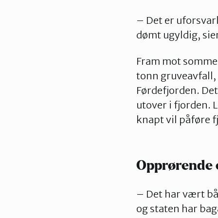
– Det er uforsvarl
dømt ugyldig, sie
Fram mot sommere
tonn gruveavfall,
Førdefjorden. Det
utover i fjorden.
knapt vil påføre 
Opprørende
– Det har vært b
og staten har ba