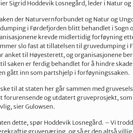
sier Sigrid Hoddevik Losnegård, leder i Natur 
aken der Naturvernforbundet og Natur og Ung
umping i Førdefjorden blitt behandlet i Sogn 
ganisasjonene krevde midlertidig forføyning ett
mmer slo fast at tillatelsen til gruvedumping i 
ar anket til Høyesterett, og organisasjonene be
l saken er ferdig behandlet for å hindre skade
en gått inn som partshjelp i forføyningssaken.
itiske til at staten her går sammen med gruvesel
 forurensende og utdatert gruveprosjekt, som e
vlig, sier Gulowsen.
aten dette, spør Hoddevik Losnegård. – Vi trodd
ærekraftig gruvenæring, og så er den altså villig t