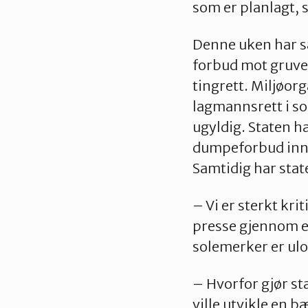
som er planlagt, 
Denne uken har s
forbud mot gruved
tingrett. Miljøor
lagmannsrett i so
ugyldig. Staten h
dumpeforbud innti
Samtidig har stat
– Vi er sterkt kr
presse gjennom et
solemerker er ulo
– Hvorfor gjør st
ville utvikle en b