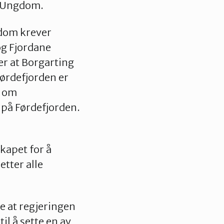
og Ungdom.
dom krever
og Fjordane
er at Borgarting
Førdefjorden er
r om
 på Førdefjorden.
skapet for å
tter alle
e at regjeringen
il å sette en av