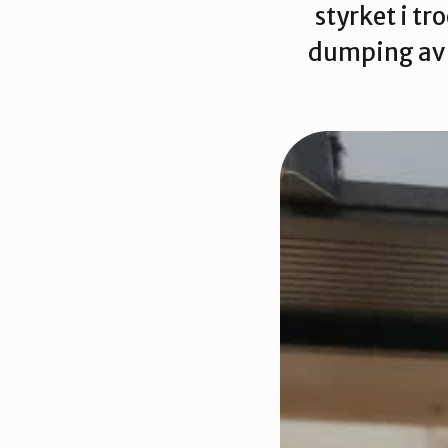
styrket i tr
dumping av g
Tidslinje