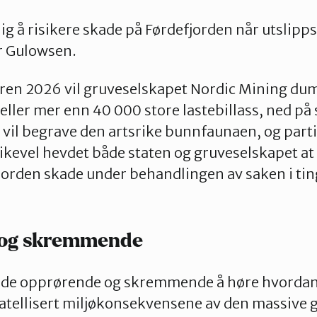
ig å risikere skade på Førdefjorden når utslipps
r Gulowsen.
n 2026 vil gruveselskapet Nordic Mining dump
 eller mer enn 40 000 store lastebillass, ned på
 vil begrave den artsrike bunnfaunaen, og parti
 Likevel hevdet både staten og gruveselskapet 
fjorden skade under behandlingen av saken i tin
 og skremmende
åde opprørende og skremmende å høre hvordan
gatellisert miljøkonsekvensene av den massiv