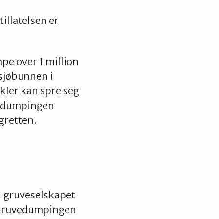
tillatelsen er
e over 1 million
 sjøbunnen i
kler kan spre seg
at dumpingen
gretten.
 gruveselskapet
e gruvedumpingen