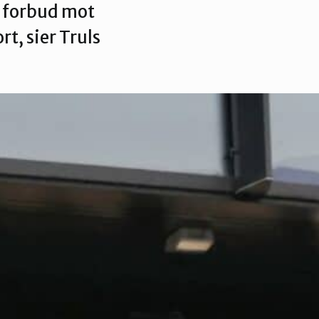
få forbud mot
t, sier Truls