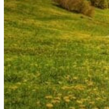
Testside
The Fjord La
Tidslinje