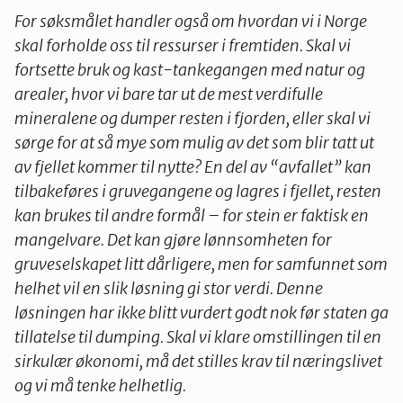
For søksmålet handler også om hvordan vi i Norge
skal forholde oss til ressurser i fremtiden. Skal vi
fortsette bruk og kast-tankegangen med natur og
arealer, hvor vi bare tar ut de mest verdifulle
mineralene og dumper resten i fjorden, eller skal vi
sørge for at så mye som mulig av det som blir tatt ut
av fjellet kommer til nytte? En del av “avfallet” kan
tilbakeføres i gruvegangene og lagres i fjellet, resten
kan brukes til andre formål – for stein er faktisk en
mangelvare. Det kan gjøre lønnsomheten for
gruveselskapet litt dårligere, men for samfunnet som
helhet vil en slik løsning gi stor verdi. Denne
løsningen har ikke blitt vurdert godt nok før staten ga
tillatelse til dumping. Skal vi klare omstillingen til en
sirkulær økonomi, må det stilles krav til næringslivet
og vi må tenke helhetlig.