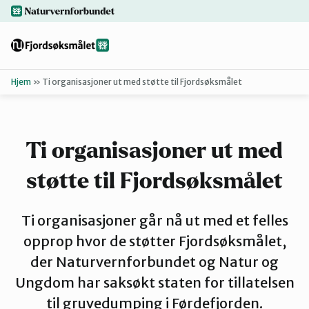
Hopp
naturvernforbundet.no
til
hovedinnhold
Hjem
»
Ti organisasjoner ut med støtte til Fjordsøksmålet
Tilbake
Finn ditt lokallag
Ti organisasjoner ut med
Bakgrunn
støtte til Fjordsøksmålet
Dokumenter
Ti organisasjoner går nå ut med et felles
opprop hvor de støtter Fjordsøksmålet,
For presse
der Naturvernforbundet og Natur og
Ungdom har saksøkt staten for tillatelsen
til gruvedumping i Førdefjorden.
Redd Førdef