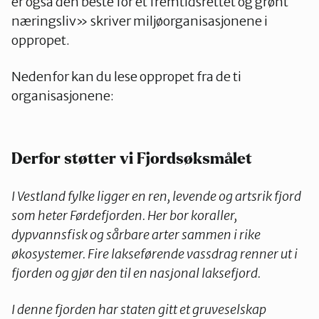
er også den beste for et fremtidsrettet og grønt
næringsliv» skriver miljøorganisasjonene i
oppropet.
Nedenfor kan du lese oppropet fra de ti
organisasjonene:
Derfor støtter vi Fjordsøksmålet
I Vestland fylke ligger en ren, levende og artsrik fjord
som heter Førdefjorden. Her bor koraller,
dypvannsfisk og sårbare arter sammen i rike
økosystemer. Fire lakseførende vassdrag renner ut i
fjorden og gjør den til en nasjonal laksefjord.
I denne fjorden har staten gitt et gruveselskap