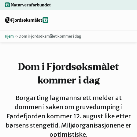
Hopp
naturvernforbundet.no
til
hovedinnhold
Hjem
»
Dom i Fjordsøksmålet kommer i dag
Tilbake
Finn ditt lokallag
Dom i Fjordsøksmålet
Bakgrunn
kommer i dag
Dokumenter
Borgarting lagmannsrett melder at
dommen i saken om gruvedumping i
For presse
Førdefjorden kommer 12. august like etter
børsens stengetid. Miljøorganisasjonene er
optimistiske.
Redd Førdef