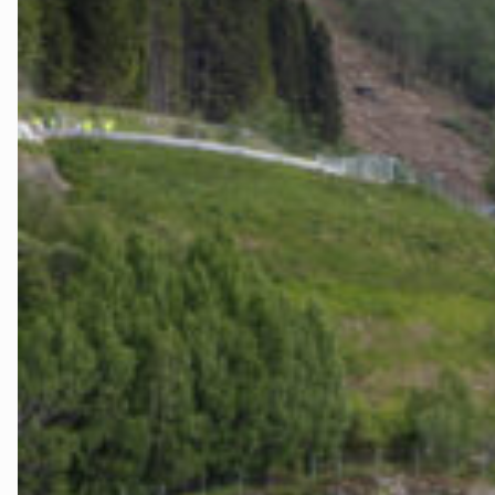
Testside
The Fjord La
Tidslinje