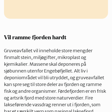
Vil ramme fjorden hardt
Gruveavfallet vil inneholde store mengder
finmalt stein, miljøgifter, mikroplast og
kjemikalier. Massene skal deponeres på
sjøbunnen utenfor Engebøfjellet. Alt liv i
deponiområdet vil bli utryddet, og gruveavfallet
kan spre seg til store deler av fjorden og ramme
fisk og andre organismer. Førdefjorden er en frisk
og artsrik fjord med store naturverdier. Fire
lakseførende vassdrag renner ut i fjorden, som
har et særskilt vern som nasjonal laksefjord.