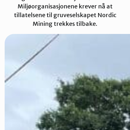
Miljøorganisasjonene krever nå at
tillatelsene til gruveselskapet Nordic
Rettsaken i
Mining trekkes tilbake.
Rettsaken i 
Rettssaken i
Rettssaken i
Rettssaken i
Slik kan du b