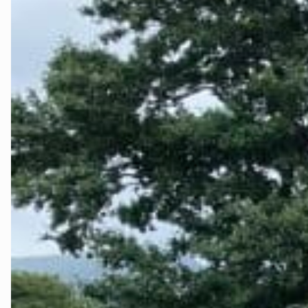
Testside
The Fjord La
Tidslinje