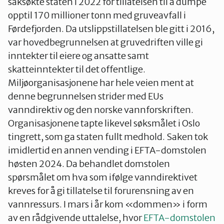
saksøkte staten i 2022 for tillatelsen til å dumpe
opptil 170 millioner tonn med gruveavfall i
Førdefjorden. Da utslippstillatelsen ble gitt i 2016,
var hovedbegrunnelsen at gruvedriften ville gi
inntekter til eiere og ansatte samt
skatteinntekter til det offentlige.
Miljøorganisasjonene har hele veien ment at
denne begrunnelsen strider med EUs
vanndirektiv og den norske vannforskriften.
Organisasjonene tapte likevel søksmålet i Oslo
tingrett, som ga staten fullt medhold. Saken tok
imidlertid en annen vending i EFTA-domstolen
høsten 2024. Da behandlet domstolen
spørsmålet om hva som ifølge vanndirektivet
kreves for å gi tillatelse til forurensning av en
vannressurs. I mars i år kom «dommen» i form
av en rådgivende uttalelse, hvor
EFTA-domstolen