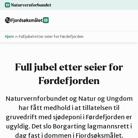
Hopp
naturvernforbundet.no
til
hovedinnhold
Hjem
»
Full jubel etter seier for Førdefjorden
Tilbake
Finn ditt lokallag
Full jubel etter seier for
Bakgrunn
Førdefjorden
Dokumenter
Naturvernforbundet og Natur og Ungdom
har fått medhold i at tillatelsen til
For presse
gruvedrift med sjødeponi i Førdefjorden er
ugyldig. Det slo Borgarting lagmannsrett i
dag fast i dommen i Fjordsøksmålet.
Redd Førdef