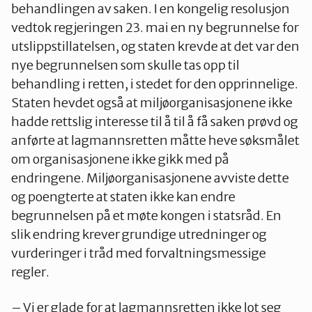
behandlingen av saken. I en kongelig resolusjon
vedtok regjeringen 23. mai en ny begrunnelse for
utslippstillatelsen, og staten krevde at det var den
nye begrunnelsen som skulle tas opp til
behandling i retten, i stedet for den opprinnelige.
Staten hevdet også at miljøorganisasjonene ikke
hadde rettslig interesse til å til å få saken prøvd og
anførte at lagmannsretten måtte heve søksmålet
om organisasjonene ikke gikk med på
endringene. Miljøorganisasjonene avviste dette
og poengterte at staten ikke kan endre
begrunnelsen på et møte kongen i statsråd. En
slik endring krever grundige utredninger og
vurderinger i tråd med forvaltningsmessige
regler.
– Vi er glade for at lagmannsretten ikke lot seg