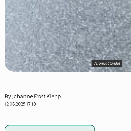
Veronica Standal
Veronica Standal
By
Johanne Frost Klepp
12.08.2025 17:10